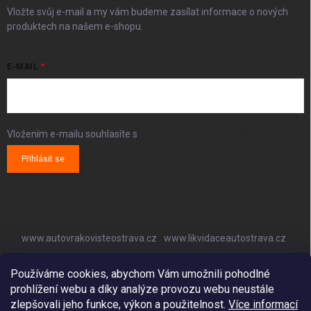
Vložte svůj e-mail a my vám budeme zasílat informace o nových
produktech na našem e-shopu.
E-MAIL
Vložením e-mailu souhlasíte s
podmínkami ochrany osobních údajů
Přihlásit se
www.autovrakovisteostrava.cz
www.likvidaceautostrava.cz
www.autoklimatizaceostrava.cz
Používáme cookies, abychom Vám umožnili pohodlné
prohlížení webu a díky analýze provozu webu neustále
zlepšovali jeho funkce, výkon a použitelnost.
Více informací