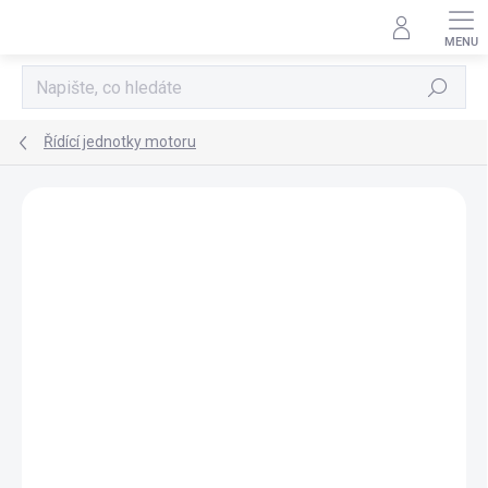
Přejít
na
obsah
Hledat
Řídící jednotky motoru