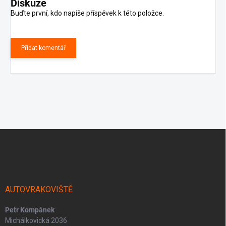
Diskuze
Buďte první, kdo napíše příspěvek k této položce.
Přidat komentář
Z
á
p
a
t
í
AUTOVRAKOVIŠTĚ
Petr Kompánek
Michálkovická 2036