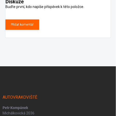
Diskuze
Buďte první, kdo napíše příspěvek k této položce.
Přidat komentář
Z
á
p
a
t
í
AUTOVRAKOVIŠTĚ
Petr Kompánek
Michálkovická 2036