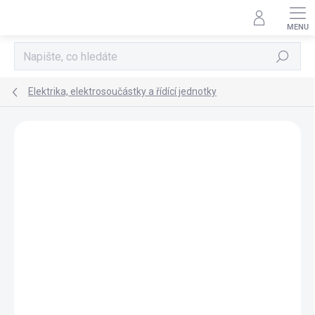
Přejít
na
obsah
Hledat
Elektrika, elektrosoučástky a řídící jednotky