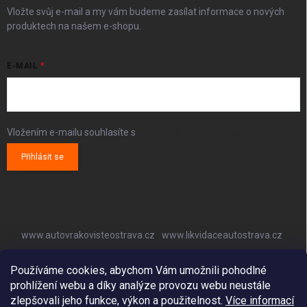
Vložte svůj e-mail a my vám budeme zasílat informace o nových
produktech na našem e-shopu.
E-MAIL
Vložením e-mailu souhlasíte s
podmínkami ochrany osobních údajů
Přihlásit se
www.autovrakovisteostrava.cz
www.likvidaceautostrava.cz
www.autoklimatizaceostrava.cz
Používáme cookies, abychom Vám umožnili pohodlné
prohlížení webu a díky analýze provozu webu neustále
zlepšovali jeho funkce, výkon a použitelnost.
Více informací