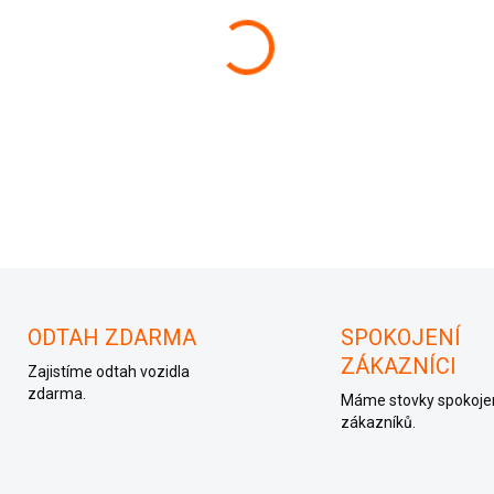
−
+
3B4 837 755 D
ODTAH ZDARMA
SPOKOJENÍ
ZÁKAZNÍCI
Zajistíme odtah vozidla
zdarma.
Máme stovky spokoje
zákazníků.