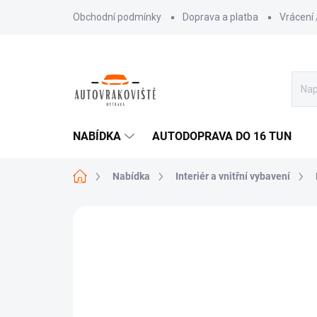
Přejít
Obchodní podmínky
Doprava a platba
Vrácení
na
obsah
NABÍDKA
AUTODOPRAVA DO 16 TUN
Domů
Nabídka
Interiér a vnitřní vybavení