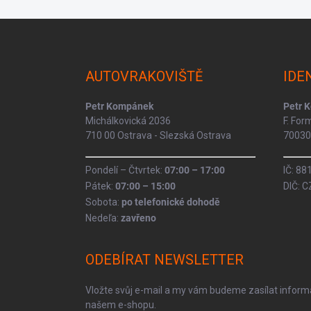
Z
á
p
a
AUTOVRAKOVIŠTĚ
IDE
t
í
Petr Kompánek
Petr 
Michálkovická 2036
F. Fo
710 00 Ostrava - Slezská Ostrava
70030 
Pondelí – Čtvrtek:
07:00 – 17:00
IČ: 8
Pátek:
07:00 – 15:00
DIČ: 
Sobota:
po telefonické dohodě
Nedeľa:
zavřeno
ODEBÍRAT NEWSLETTER
Vložte svůj e-mail a my vám budeme zasílat infor
našem e-shopu.