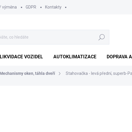
 / výměna
GDPR
Kontakty
Hledat
LIKVIDACE VOZIDEL
AUTOKLIMATIZACE
DOPRAVA A
Mechanismy oken, táhla dveří
Stahovačka - levá přední, superb-P
605 Kč
500 Kč bez DPH
Měrná
SKLADEM
(>5 KS)
cena: