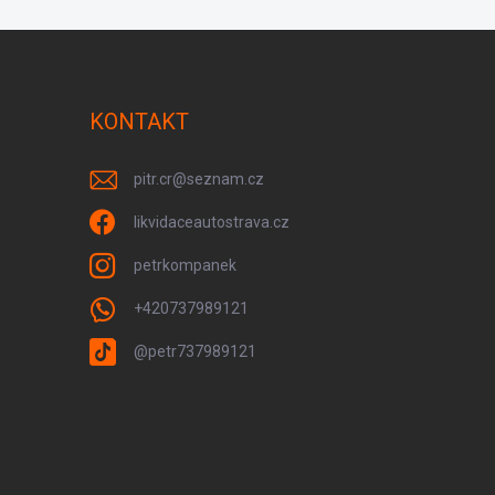
KONTAKT
pitr.cr
@
seznam.cz
likvidaceautostrava.cz
petrkompanek
+420737989121
@petr737989121