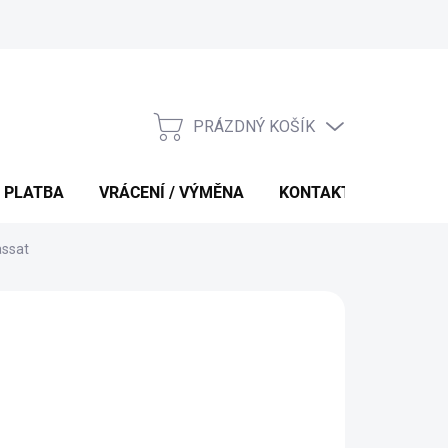
PRÁZDNÝ KOŠÍK
NÁKUPNÍ
KOŠÍK
 PLATBA
VRÁCENÍ / VÝMĚNA
KONTAKTY
assat