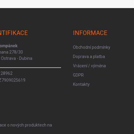
NTIFIKACE
INFORMACE
Kompánek
Obchodní podmínky
rmana 278/30
Doprava a platba
Ostrava - Dubina
Vrácení / výměna
8128962
GDPR
CZ7909025619
Kontakty
mace o nových produktech na