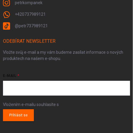
petrkompanek
+420737989121
@petr737989121
ODEBÍRAT NEWSLETTER
Vložte svůj e-mail a my vám budeme zasílat informace o nových
produktech na našem e-shopu.
E-MAIL
Vložením e-mailu souhlasíte s
podmínkami ochrany osobních údajů
Přihlásit se