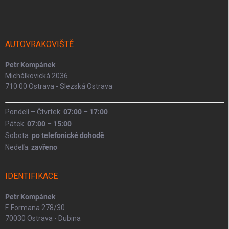
p
a
t
í
AUTOVRAKOVIŠTĚ
Petr Kompánek
Michálkovická 2036
710 00 Ostrava - Slezská Ostrava
Pondelí – Čtvrtek:
07:00 – 17:00
Pátek:
07:00 – 15:00
Sobota:
po telefonické dohodě
Nedeľa:
zavřeno
IDENTIFIKACE
Petr Kompánek
F. Formana 278/30
70030 Ostrava - Dubina