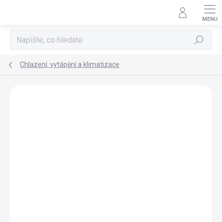
Přejít
na
obsah
Hledat
Chlazení, vytápění a klimatizace