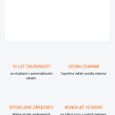
−
+
Přidat do košíku
Ventilator Topeni Superb 2 3C1 820 015 N 3C1820015N 3C0 907
521 F 3C0907521F
ZEPTAT SE
10 LET ZKUŠENOSTÍ
ODTAH ZDARMA
se službami v automobilovém
Zajistíme odtah vozidla zdarma.
odvětví.
SPOKOJENÍ ZÁKAZNÍCI
BONUS AŽ 10.000KČ
Máme stovky spokojených
na nákup vozu u našich partnerů.