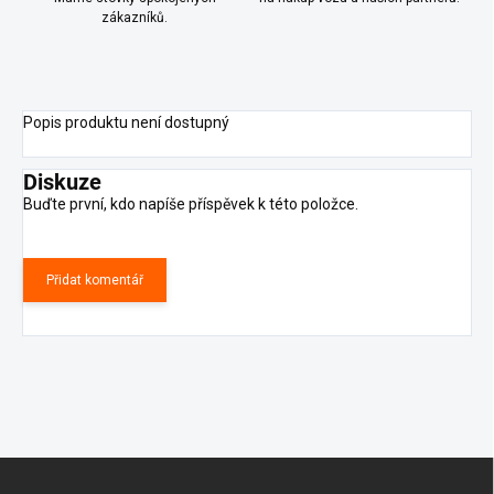
zákazníků.
Popis produktu není dostupný
Diskuze
Buďte první, kdo napíše příspěvek k této položce.
Přidat komentář
Z
á