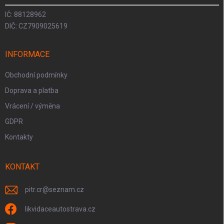
IČ: 88128962
DIČ: CZ7909025619
INFORMACE
Obchodní podmínky
Doprava a platba
Vrácení / výměna
GDPR
Kontakty
KONTAKT
pitr.cr
@
seznam.cz
likvidaceautostrava.cz