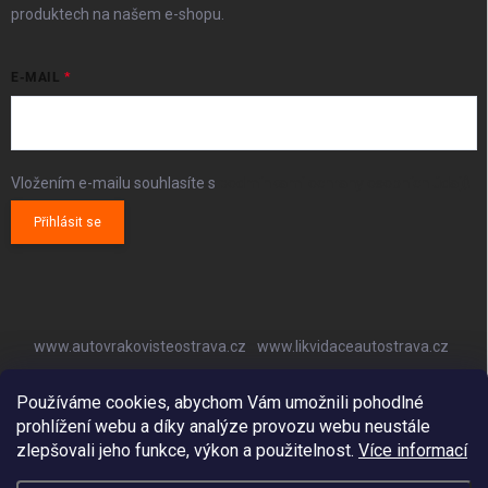
produktech na našem e-shopu.
E-MAIL
Vložením e-mailu souhlasíte s
podmínkami ochrany osobních údajů
Přihlásit se
www.autovrakovisteostrava.cz
www.likvidaceautostrava.cz
www.autoklimatizaceostrava.cz
Používáme cookies, abychom Vám umožnili pohodlné
prohlížení webu a díky analýze provozu webu neustále
zlepšovali jeho funkce, výkon a použitelnost.
Více informací