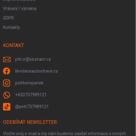
Vrácení / výměna
GDPR
Kontakty
KONTAKT
pitr.cr
@
seznam.cz
likvidaceautostrava.cz
petrkompanek
+420737989121
@petr737989121
ODEBÍRAT NEWSLETTER
Vložte svůj e-mail a my vám budeme zasílat informace o nových