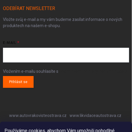
ODEBÍRAT NEWSLETTER
Vložte svůj e-mail a my vám budeme zasílat informace o nových
produktech na našem e-shopu.
E-MAIL
Vložením e-mailu souhlasíte s
podmínkami ochrany osobních údajů
Přihlásit se
www.autovrakovisteostrava.cz
www.likvidaceautostrava.cz
www.autoklimatizaceostrava.cz
Používáme cookies, abychom Vám umožnili pohodlné