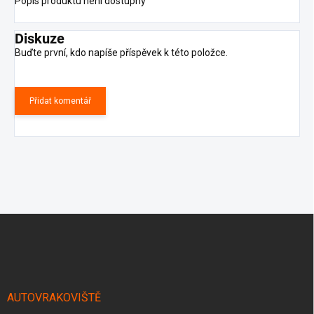
Popis produktu není dostupný
Diskuze
Buďte první, kdo napíše příspěvek k této položce.
Přidat komentář
Z
á
p
a
t
í
AUTOVRAKOVIŠTĚ