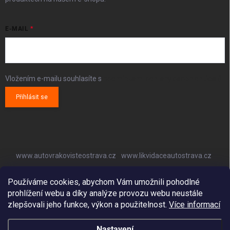
E-MAIL
Vložením e-mailu souhlasíte s
podmínkami ochrany osobních údajů
Přihlásit se
www.autovrakovisteostrava.cz
www.likvidaceautostrava.cz
www.autoklimatizaceostrava.cz
Používáme cookies, abychom Vám umožnili pohodlné
prohlížení webu a díky analýze provozu webu neustále
zlepšovali jeho funkce, výkon a použitelnost.
Více informací
Nastavení