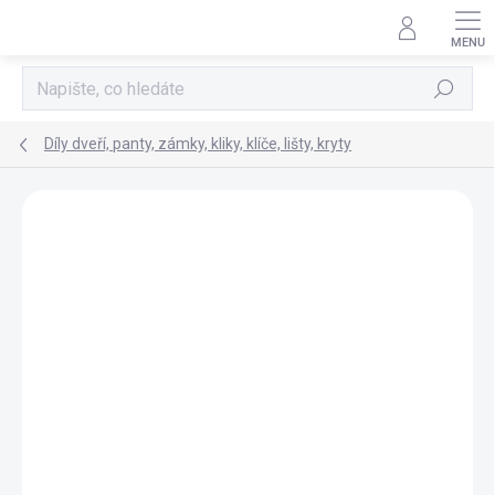
Přejít
na
obsah
Hledat
Díly dveří, panty, zámky, kliky, klíče, lišty, kryty