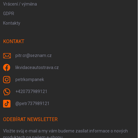
Vrácení / výměna
GDPR
Kontakty
KONTAKT
pitr.cr
@
seznam.cz
likvidaceautostrava.cz
petrkompanek
+420737989121
@petr737989121
ODEBÍRAT NEWSLETTER
Vložte svůj e-mail a my vám budeme zasílat informace o nových
produktech na našem e-shopu.