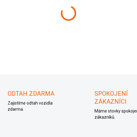
−
+
Zapalovací modul Fabia 1.4 
ODTAH ZDARMA
SPOKOJENÍ
ZÁKAZNÍCI
Zajistíme odtah vozidla
zdarma.
Máme stovky spokoje
zákazníků.