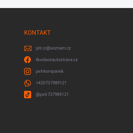
KONTAKT
pitr.cr
@
seznam.cz
likvidaceautostrava.cz
petrkompanek
+420737989121
@petr737989121