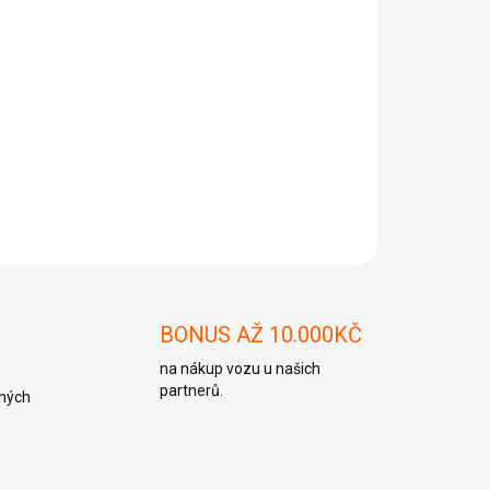
Přidat do košíku
Mpi
ZEPTAT SE
BONUS AŽ 10.000KČ
na nákup vozu u našich
partnerů.
ných