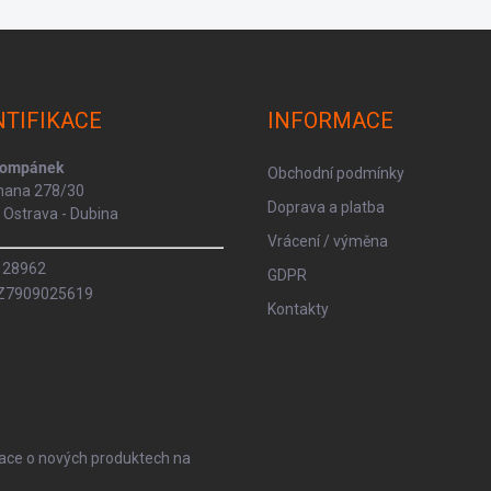
NTIFIKACE
INFORMACE
Kompánek
Obchodní podmínky
rmana 278/30
Doprava a platba
Ostrava - Dubina
Vrácení / výměna
8128962
GDPR
CZ7909025619
Kontakty
mace o nových produktech na