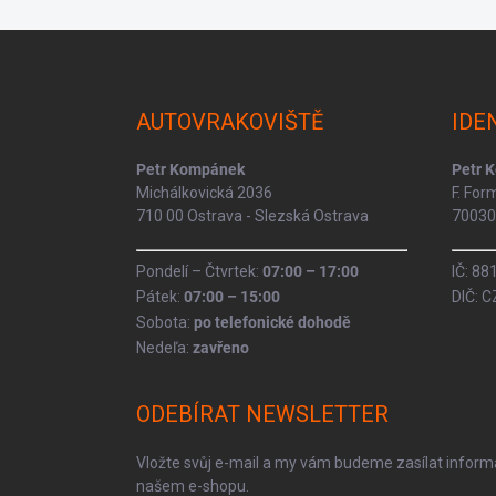
Z
á
p
a
AUTOVRAKOVIŠTĚ
IDE
t
í
Petr Kompánek
Petr 
Michálkovická 2036
F. Fo
710 00 Ostrava - Slezská Ostrava
70030 
Pondelí – Čtvrtek:
07:00 – 17:00
IČ: 8
Pátek:
07:00 – 15:00
DIČ: 
Sobota:
po telefonické dohodě
Nedeľa:
zavřeno
ODEBÍRAT NEWSLETTER
Vložte svůj e-mail a my vám budeme zasílat infor
našem e-shopu.