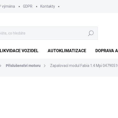
 / výměna
GDPR
Kontakty
Hledat
LIKVIDACE VOZIDEL
AUTOKLIMATIZACE
DOPRAVA A
Příslušenství motoru
Zapalovací modul Fabia 1.4 Mpi 047905
484 Kč
400 Kč bez DPH
Měrná
SKLADEM
(5 KS)
cena: