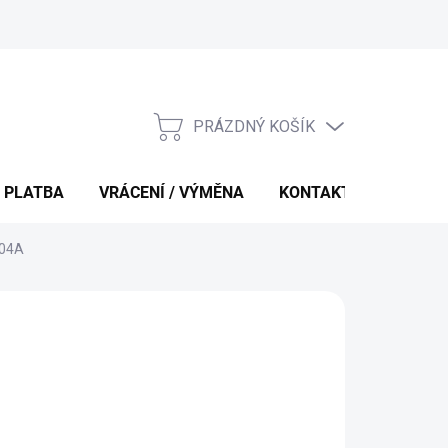
PRÁZDNÝ KOŠÍK
NÁKUPNÍ
KOŠÍK
 PLATBA
VRÁCENÍ / VÝMĚNA
KONTAKTY
104A